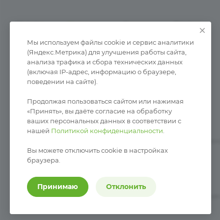
Услуги
Каталог
Акции
Статьи
Мы используем файлы cookie и сервис аналитики
(Яндекс.Метрика) для улучшения работы сайта,
анализа трафика и сбора технических данных
(включая IP-адрес, информацию о браузере,
поведении на сайте).
Продолжая пользоваться сайтом или нажимая
«Принять», вы даёте согласие на обработку
ваших персональных данных в соответствии с
нашей
Политикой конфиденциальности
.
© 2026 ООО «ПрограмМастер».
Копирование материалов сайта без письменного разрешени
Вы можете отключить cookie в настройках
браузера.
Разработка сайта —
RuMaster
Политика конфиденциальности
Принимаю
Отклонить
Публичная оферта о заключении соглашения на рекламные