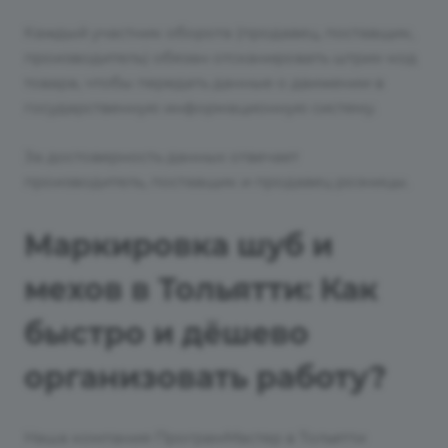
Каждый участник оборота (продавец, поставщик,
производитель) обязан отсканировать штрих-код
товара, чтобы передать данные о движении в
государственную информационную систему.
За достоверность данных отвечает
производитель, поставщик и продавец розницы.
Маркировка шуб и
мехов в Тольятти: Как
быстро и дёшево
организовать работу?
Наша компания ПрограмМастер в Тольятти