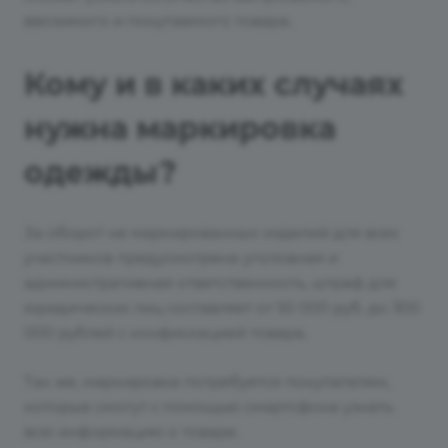
ввозимого и покупаемого товара.
Кому и в каких случаях
нужна маркировка
одежды?
За оборот не маркированных изделий для всех
участников предусмотрена уголовная и
административная ответственность, штраф для
юридических лиц составляет от 50 000 руб. до 300
000 рублей с конфискацией товара.
Так же, маркировка потребуется покупателям,
которые смогут с помощью смартсфона узнать
всю информацию о товаре.