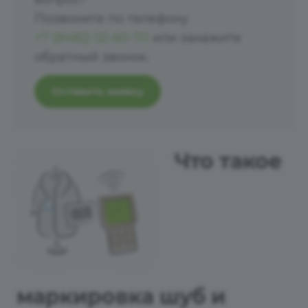
Позвоните по телефону
+7 (8482) 52-60-70
или закажите
обратный звонок.
Оставить заявку
Что такое
маркировка шуб и