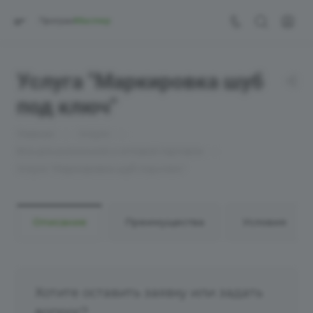
Услуга "Маркировка шуб
под ключ"
—
—
Главная
Услуги
—
Все для розничной и оптовой торговли
Услуга "Маркировка шуб под ключ"
Описание
Преимущества
Условия
Хотите оставить заявку или задать
вопрос?