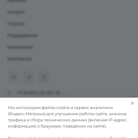
Каталог
Акции
Статьи
Поддержка
Компания
Контакты
+7 (8482) 52-60-70
911@programmaster.ru
Мы используем файлы cookie и сервис аналитики
(Яндекс.Метрика) для улучшения работы сайта, анализа
трафика и сбора технических данных (включая IP-адрес,
© 2026 ООО «ПрограмМастер».
информацию о браузере, поведении на сайте).
Копирование материалов сайта без письменного
разрешения автора запрещено. При публикации