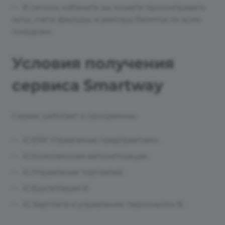
В личном кабинете вы можете просматривать
акты, счета-фактуры и реестры билетов по всем
поездкам.
Условия получения
сервиса Smartway
Сервис работает в программах:
1С:ERP Управление предприятием.
1С:Комплексная автоматизация.
1С:Управление торговлей.
1С:Бухгалтерия 8.
1С:Зарплата и управление персоналом 8.