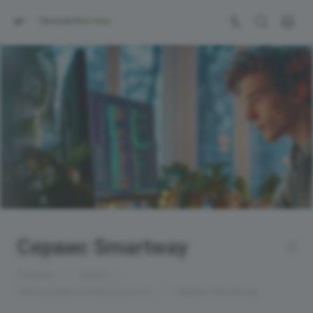
Сервис Smartway
—
—
Главная
Услуги
—
Обслуживание программ 1С
Сервис Smartway