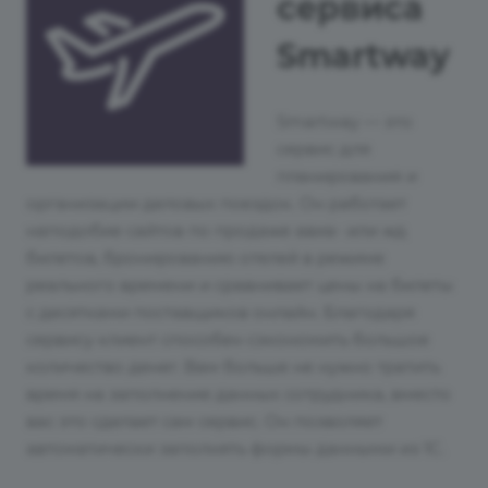
сервиса
Smartway
Smartway — это
сервис для
планирования и
организации деловых поездок. Он работает
наподобие сайтов по продаже авиа- или жд
билетов, бронированию отелей в режиме
реального времени и сравнивает цены на билеты
с десятками поставщиков онлайн. Благодаря
сервису клиент способен сэкономить большое
количество денег. Вам больше не нужно тратить
время на заполнение данных сотрудника, вместо
вас это сделает сам сервис. Он позволяет
автоматически заполнять формы данными из 1С.