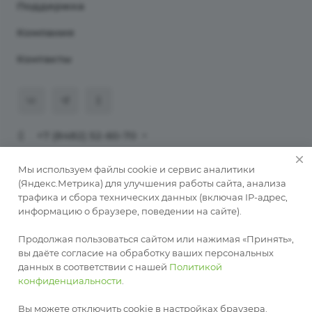
Поддержка
Компания
Контакты
+7 (8482) 52-60-70
911@programmaster.ru
Мы используем файлы cookie и сервис аналитики
(Яндекс.Метрика) для улучшения работы сайта, анализа
трафика и сбора технических данных (включая IP-адрес,
© 2026 ООО «ПрограмМастер».
информацию о браузере, поведении на сайте).
Копирование материалов сайта без письменного
разрешения автора запрещено. При публикации
Продолжая пользоваться сайтом или нажимая «Принять»,
обязательна активная ссылка на автора
вы даёте согласие на обработку ваших персональных
данных в соответствии с нашей
Политикой
Разработка сайта —
RuMaster
конфиденциальности
.
Политика конфиденциальности
Публичная оферта о заключении соглашения на
Вы можете отключить cookie в настройках браузера.