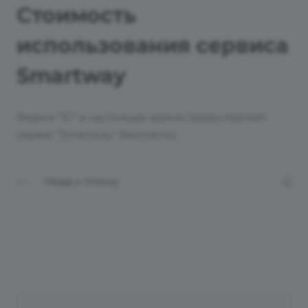
Стоимость
использования сервиса
Smartway
Фирма "1С" в настоящее время предоставляет
сервис "Smartway" бесплатно.
Назад к списку