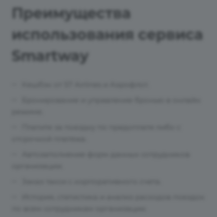
Преимущества
использования сервиса
Smartway
Кешбэк от S7 Airlines и Аэрофлот.
Бронирование и управление бронью в онлайн
режиме.
Платите за поездку по предоплате либо с
отсрочкой платежа.
Автозаполнение форм данных сотрудников
организации.
Заказ такси с корпоративного счета.
История, статистика и анализ расходов поездок
по всем сотрудникам организации.