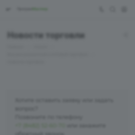
Новости торговли
—
—
Главная
Услуги
—
Все для розничной и оптовой торговли
Новости торговли
Хотите оставить заявку или задать
вопрос?
Позвоните по телефону
+7 (8482) 52-60-70
или закажите
обратный звонок.