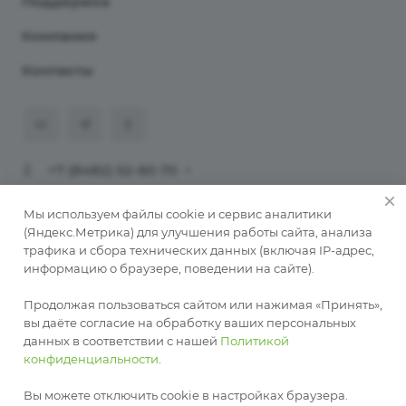
Поддержка
Компания
Контакты
+7 (8482) 52-60-70
911@programmaster.ru
Мы используем файлы cookie и сервис аналитики
(Яндекс.Метрика) для улучшения работы сайта, анализа
трафика и сбора технических данных (включая IP-адрес,
© 2026 ООО «ПрограмМастер».
информацию о браузере, поведении на сайте).
Копирование материалов сайта без письменного
разрешения автора запрещено. При публикации
Продолжая пользоваться сайтом или нажимая «Принять»,
обязательна активная ссылка на автора
вы даёте согласие на обработку ваших персональных
данных в соответствии с нашей
Политикой
Разработка сайта —
RuMaster
конфиденциальности
.
Политика конфиденциальности
Публичная оферта о заключении соглашения на
Вы можете отключить cookie в настройках браузера.