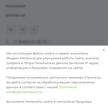
Компания
Контакты
+7 (8482) 52-60-70
911@programmaster.ru
Мы используем файлы cookie и сервис аналитики
(Яндекс.Метрика) для улучшения работы сайта, анализа
трафика и сбора технических данных (включая IP-адрес,
© 2026 ООО «ПрограмМастер».
информацию о браузере, поведении на сайте).
Копирование материалов сайта без письменного
разрешения автора запрещено. При публикации
Продолжая пользоваться сайтом или нажимая «Принять»,
обязательна активная ссылка на автора
вы даёте согласие на обработку ваших персональных
данных в соответствии с нашей
Политикой
Разработка сайта —
RuMaster
конфиденциальности
.
Политика конфиденциальности
Публичная оферта о заключении соглашения на
Вы можете отключить cookie в настройках браузера.
рекламные взаимодействия