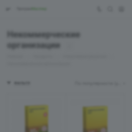
Некоммерческие
организации
2
—
—
—
Главная
Продукты
Отраслевые решения
Некоммерческие организации
По популярности (убывание)
ФИЛЬТР