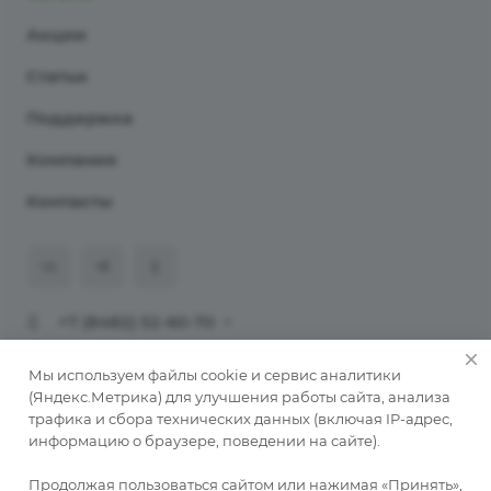
Акции
Статьи
Поддержка
Компания
Контакты
+7 (8482) 52-60-70
911@programmaster.ru
Мы используем файлы cookie и сервис аналитики
(Яндекс.Метрика) для улучшения работы сайта, анализа
трафика и сбора технических данных (включая IP-адрес,
© 2026 ООО «ПрограмМастер».
информацию о браузере, поведении на сайте).
Копирование материалов сайта без письменного
разрешения автора запрещено. При публикации
Продолжая пользоваться сайтом или нажимая «Принять»,
обязательна активная ссылка на автора