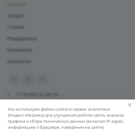
Каталог
Акции
Статьи
Поддержка
Компания
Контакты
+7 (8482) 52-60-70
911@programmaster.ru
Мы используем файлы cookie и сервис аналитики
(Яндекс.Метрика) для улучшения работы сайта, анализа
трафика и сбора технических данных (включая IP-адрес,
© 2026 ООО «ПрограмМастер».
информацию о браузере, поведении на сайте).
Копирование материалов сайта без письменного
разрешения автора запрещено. При публикации