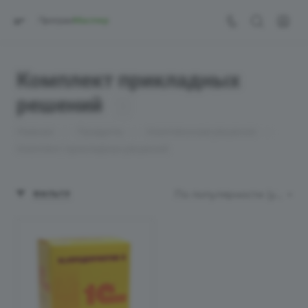
Комплект прикладных
решений
1
—
—
—
Главная
Продукты
Комплексные решения
Комплект прикладных решений
По популярности (убывание)
ФИЛЬТР