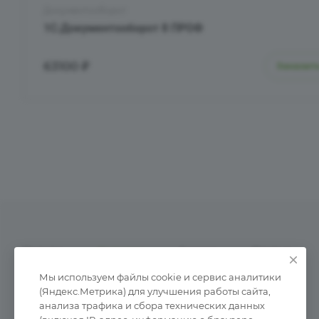
Документооборот
1С:Документооборот 8 ПРОФ
63100 ₽
Заказат
Услуги
Каталог
Акции
Статьи
Мы используем файлы cookie и сервис аналитики
(Яндекс.Метрика) для улучшения работы сайта,
анализа трафика и сбора технических данных