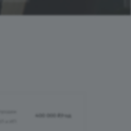
огнозирования)
 продаж
400 000 ₽/год
Л и ИП