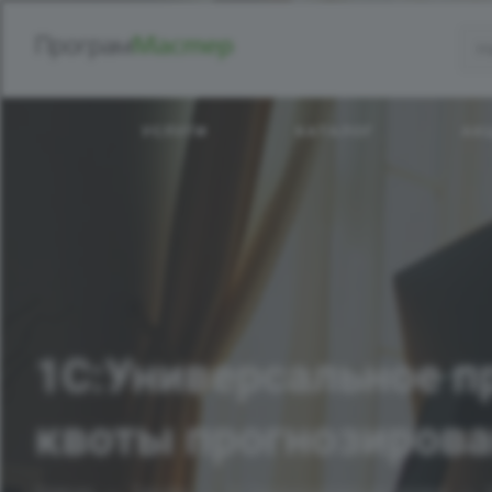
УСЛУГИ
КАТАЛОГ
АК
1C:Универсальное п
квоты прогнозирова