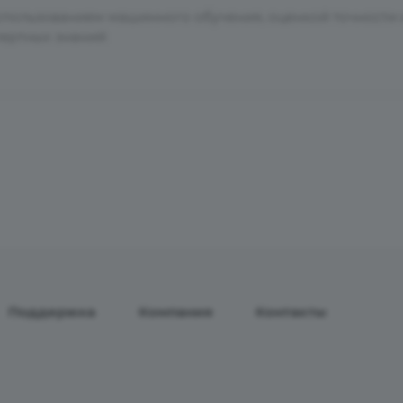
пользованием машинного обучения, оценкой точности 
пертных знаний
Поддержка
Компания
Контакты