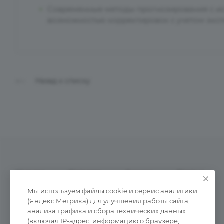
Современные методы прогнозирования с ис
возможностью корректировок с учетом экс
Назад к списку
Услуги
Каталог
Акции
Статьи
Мы используем файлы cookie и сервис аналитики
(Яндекс.Метрика) для улучшения работы сайта,
анализа трафика и сбора технических данных
(включая IP-адрес, информацию о браузере,