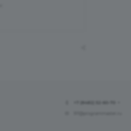
и
+7 (8482) 52-60-70
911@programmaster.ru