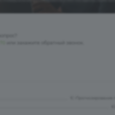
1C:Универсальное прогнозирование (1 000 000 единиц квоты пр
вопрос?
-70
или закажите обратный звонок.
1C-Прогнозирование
Ю