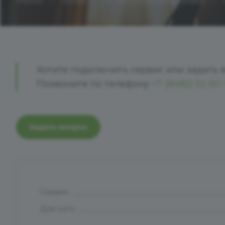
—
—
—
Главная
Тарифы
1C-Прогнозирование продаж
Хотите подключить сервис или задать 
Позвоните по телефону
+7 (8482) 52-60
Задать вопрос
Сервис
Для кого