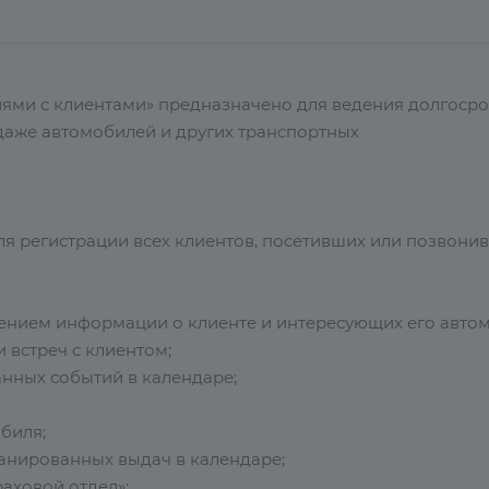
ями с клиентами» предназначено для ведения долгосро
аже автомобилей и других транспортных
я регистрации всех клиентов, посетивших или позвони
нением информации о клиенте и интересующих его автом
 встреч с клиентом;
нных событий в календаре;
биля;
анированных выдач в календаре;
аховой отдел»;