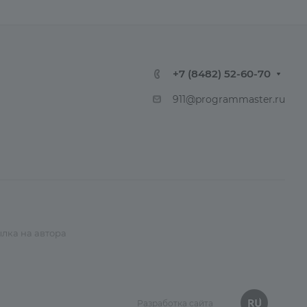
+7 (8482) 52-60-70
911@programmaster.ru
лка на автора
Разработка сайта