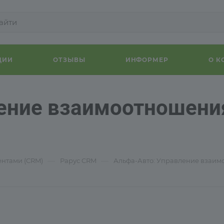
ЦИИ
ОТЗЫВЫ
ИНФОРМЕР
О 
ение взаимоотношени
—
—
нтами (CRM)
Рарус CRM
Альфа-Авто: Управление взаим