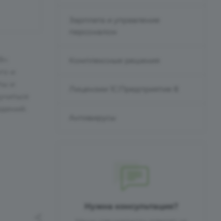
Зарплата и управление
персоналом
8»:
Комплексные решения
го и
ты и
Лицензии 1С:Предприятие 8
учиться
едений.
Антивирусы
Нужна консультация?