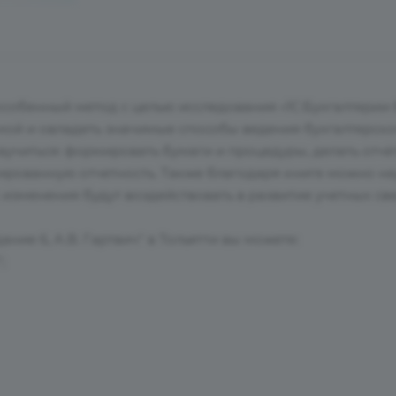
особенный метод с целью исследования «1С:Бухгалтерии 
мой и овладеть значимые способы ведения бухгалтерско
аучиться: формировать бумаги и процедуры, делать отчё
ированную отчетность. Также благодаря книге можно на
 изменения будут воздействовать в развитие учетных св
дание 6, А.В. Гартвич" в Тольятти вы можете:
;