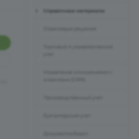
Справочные материалы
Отраслевые решения
Торговый и управленческий
учет
Управление отношениями с
клиентами (CRM)
чных
Производственный учет
Бухгалтерский учет
Документооборот