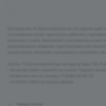
Руководство «1С:Бухгалтерия 8 как на ладони» дает 
пользователь может приступить работать с програм
налогового учета. Неопытный пользователь может н
анализировать сведения, подготавливать регламент
осуществлять настройку программы и понимать, как
Купить "1С:Бухгалтерия 8 как на ладони (ред. 3.0). Из
- на нашем сайте, нажмите на кнопку "Сделать заказ"
- позвоните нам по номеру +7 (8482) 52-60-70;
- посетите любой из наших офисов.
.
Назад к списку