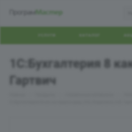
УСЛУГИ
КАТАЛОГ
АК
1С:Бухгалтерия 8 как
Гартвич
—
—
—
Главная
Продукты
Справочные материалы
Лит
1С:Бухгалтерия 8 как на ладони (ред. 3.0). Издание 6, А.В. Гар