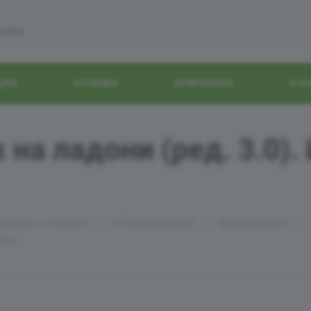
ЦИИ
ОТЗЫВЫ
ИНФОРМЕР
О 
 на ладони (ред. 3.0). 
—
—
—
ература и пособия
1С:Предприятие 8
Бухгалтерия 8
твич