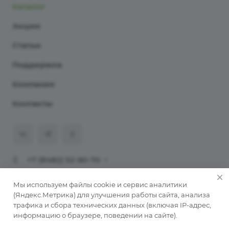
Каталог
Акции
Статьи
Поддержка
Компания
Контакты
+7 (8482) 52-60-70
911@programmaster.ru
Мы используем файлы cookie и сервис аналитики
(Яндекс.Метрика) для улучшения работы сайта, анализа
трафика и сбора технических данных (включая IP-адрес,
© 2026 ООО «ПрограмМастер».
информацию о браузере, поведении на сайте).
Копирование материалов сайта без письменного
разрешения автора запрещено. При публикации