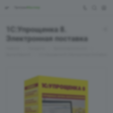
1С:Упрощенка 8.
Электронная поставка
—
—
—
Главная
Продукты
Бухгалтерский учет
—
Бухгалтерия 8
1С:Упрощенка 8. Электронная поставка