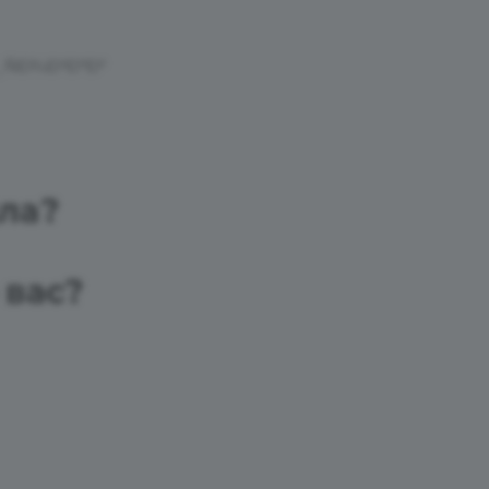
йла?
 вас?