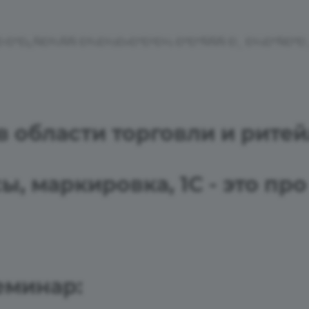
в области торговли и рите
, маркировка, 1С - это про
минар: