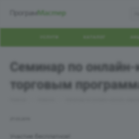
УСЛУГИ
КАТАЛОГ
АК
Семинар по онлайн-
торговым програм
—
—
Главная
Новости
Семинар по онлайн-кассам, марк
27.05.2019
Участие бесплатное!