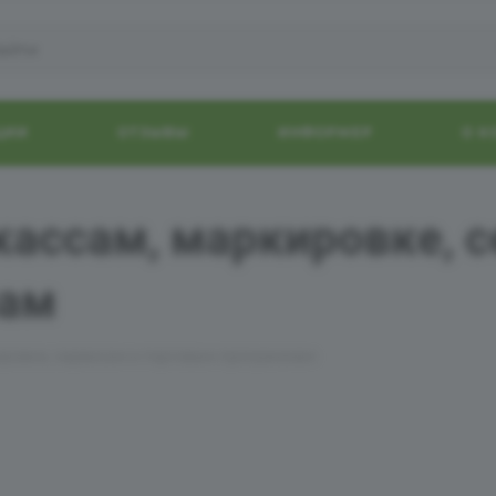
ЦИИ
ОТЗЫВЫ
ИНФОРМЕР
О 
кассам, маркировке, 
мам
ировке, сервисам и торговым программам