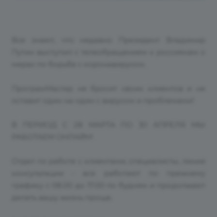
Все знают, что недавно Президент Владимир
Путин выступил с телеобращением к россиянам о
мерах по борьбе с коронавирусом.
ПрограмМастер не бросит своих клиентов и не
оставит один на один с вирусом и проблемами!
В ПЕРИОД С 28 МАРТА ПО 30 АПРЕЛЯ МЫ
РАБОТАЕМ ОНЛАЙН!
Отдел по работе с клиентами, специалисты, линия
консультации - все работают по прежнему
графику с 08.00 до 17.00 по будням и продолжают
делать вашу жизнь проще.