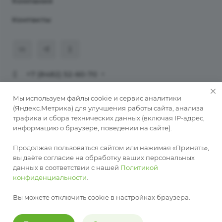
Компания
Контакты
+7 (8482) 52-60-70
911@programmaster.ru
Мы используем файлы cookie и сервис аналитики
(Яндекс.Метрика) для улучшения работы сайта, анализа
трафика и сбора технических данных (включая IP-адрес,
© 2026 ООО «ПрограмМастер».
информацию о браузере, поведении на сайте).
Копирование материалов сайта без письменного
разрешения автора запрещено. При публикации
Продолжая пользоваться сайтом или нажимая «Принять»,
обязательна активная ссылка на автора
вы даёте согласие на обработку ваших персональных
данных в соответствии с нашей
Политикой
Разработка сайта —
RuMaster
конфиденциальности
.
Политика конфиденциальности
Публичная оферта о заключении соглашения на
Вы можете отключить cookie в настройках браузера.
рекламные взаимодействия