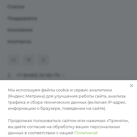
Статьи
Поддержка
Компания
Контакты
+7 (8482) 52-60-70
911@programmaster.ru
Мы используем файлы cookie и сервис аналитики
(Яндекс.Метрика) для улучшения работы сайта, анализа
трафика и сбора технических данных (включая IP-адрес,
© 2026 ООО «ПрограмМастер».
информацию о браузере, поведении на сайте).
Копирование материалов сайта без письменного
разрешения автора запрещено. При публикации
Продолжая пользоваться сайтом или нажимая «Принять»,
обязательна активная ссылка на автора
вы даёте согласие на обработку ваших персональных
данных в соответствии с нашей
Политикой
Разработка сайта —
RuMaster