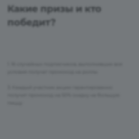
Какие призы и кто
победит?
1. 16 случайных подписчиков, выполнивших все
условия получат промокод на роллы
3. Каждый участник акции гарантированно
получит промокод на 50% скидку на большую
пиццу