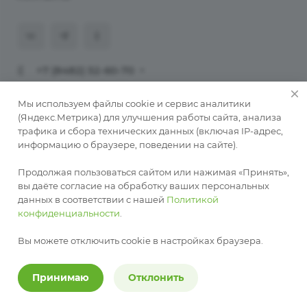
+7 (8482) 52-60-70
911@programmaster.ru
Мы используем файлы cookie и сервис аналитики
(Яндекс.Метрика) для улучшения работы сайта, анализа
трафика и сбора технических данных (включая IP-адрес,
© 2026 ООО «ПрограмМастер».
информацию о браузере, поведении на сайте).
Копирование материалов сайта без письменного
разрешения автора запрещено. При публикации
Продолжая пользоваться сайтом или нажимая «Принять»,
обязательна активная ссылка на автора
вы даёте согласие на обработку ваших персональных
данных в соответствии с нашей
Политикой
Разработка сайта —
RuMaster
конфиденциальности
.
Политика конфиденциальности
Публичная оферта о заключении соглашения на
Вы можете отключить cookie в настройках браузера.
рекламные взаимодействия
Принимаю
Отклонить
Карта сайта
Разработка сайта