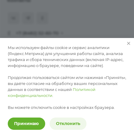
Контакты
+7 (8482) 52-60-70
911@programmaster.ru
Мы используем файлы cookie и сервис аналитики
(Яндекс.Метрика) для улучшения работы сайта, анализа
трафика и сбора технических данных (включая IP-адрес,
© 2026 ООО «ПрограмМастер».
информацию о браузере, поведении на сайте).
Копирование материалов сайта без письменного
разрешения автора запрещено. При публикации
Продолжая пользоваться сайтом или нажимая «Принять»,
обязательна активная ссылка на автора
вы даёте согласие на обработку ваших персональных
данных в соответствии с нашей
Политикой
Разработка сайта —
RuMaster
конфиденциальности
.
Политика конфиденциальности
Публичная оферта о заключении соглашения на
Вы можете отключить cookie в настройках браузера.
рекламные взаимодействия
Принимаю
Отклонить
Карта сайта
Разработка сайта