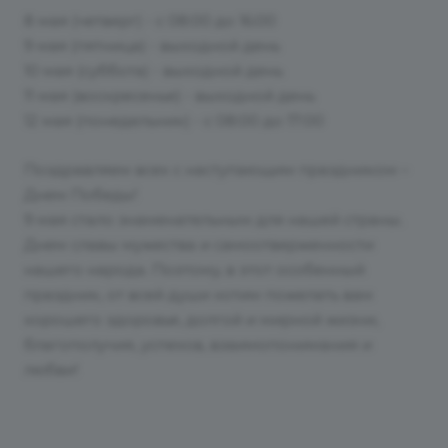
8 мая (четверг) - с 08:00 до 16:00
9 мая (пятница) - выходной день
10 мая (суббота) - выходной день
11 мая (воскресенье) - выходной день
12 мая (понедельник) - с 08:00 до 17:00
Поздравляем всех с наступающим праздником –
Днем Победы!
9 мая стало знаменательным для нашей страны.
Днем славы мужества и самоотверженности
нашего народа. Поэтому, в этот особенный
праздник, от всей души хотим пожелать вам
хорошего здоровья, долгой и мирной жизни,
благополучия, успехов, взаимопонимания и
любви!