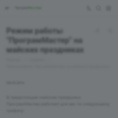
Режим работы
"ПрограмМастер" на
майских праздниках
—
—
Главная
Новости
Режим работы "ПрограмМастер" на майских праздниках
08.05.2014
В предстоящие майские праздники
ПрограмМастер работает для вас по следующему
графику: