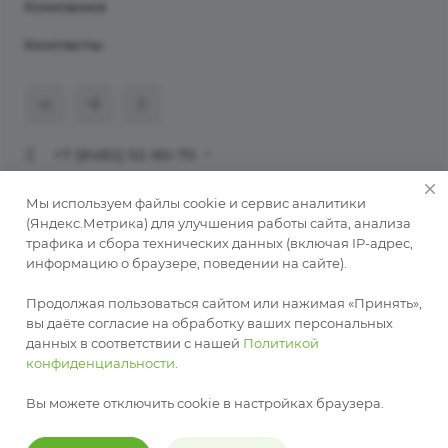
Компания
Контакты
+7 (8482) 52-60-70
911@programmaster.ru
Мы используем файлы cookie и сервис аналитики
(Яндекс.Метрика) для улучшения работы сайта, анализа
трафика и сбора технических данных (включая IP-адрес,
© 2026 ООО «ПрограмМастер».
информацию о браузере, поведении на сайте).
Копирование материалов сайта без письменного
разрешения автора запрещено. При публикации
Продолжая пользоваться сайтом или нажимая «Принять»,
обязательна активная ссылка на автора
вы даёте согласие на обработку ваших персональных
данных в соответствии с нашей
Политикой
Разработка сайта —
RuMaster
конфиденциальности
.
Политика конфиденциальности
Публичная оферта о заключении соглашения на
Вы можете отключить cookie в настройках браузера.
рекламные взаимодействия