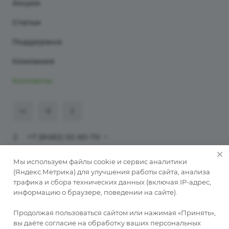
Акции
Статьи
Поддержка
Компания
Контакты
+7 (8482) 52-60-70
911@programmaster.ru
Мы используем файлы cookie и сервис аналитики
(Яндекс.Метрика) для улучшения работы сайта, анализа
трафика и сбора технических данных (включая IP-адрес,
© 2026 ООО «ПрограмМастер».
информацию о браузере, поведении на сайте).
Копирование материалов сайта без письменного
разрешения автора запрещено. При публикации
Продолжая пользоваться сайтом или нажимая «Принять»,
обязательна активная ссылка на автора
вы даёте согласие на обработку ваших персональных